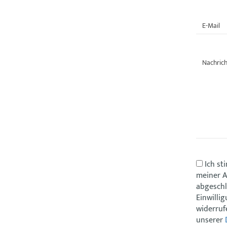
Ich st
meiner A
abgeschl
Einwilli
widerruf
unserer